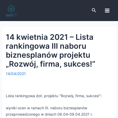
Skip
Post
Main
to
navigation
Search
Men
content
14 kwietnia 2021 – Lista
e
rankingowa III naboru
e
biznesplanów projektu
„Rozwój, firma, sukces!”
e
14/04/2021
e
Lista rankingowa dot. projektu "Rozwój, firma, sukces!":
wyniki ocen w ramach III. naboru biznesplanów
przeprowadzonego w dniach 06.04-09.04.2021 r.