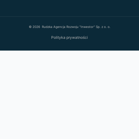
© 2026 Rudzka Agencja Rozwoju "Inwestor" Sp. z o. o.
Polityka prywatności