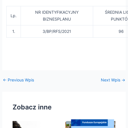
NR IDENTYFIKACYJNY
ŚREDNIA L
Lp.
BIZNESPLANU
PUNKT
e
1.
3/BP/RFS/2021
96
e
e
e
←
Previous Wpis
Next Wpis
→
Zobacz inne