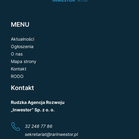
MENU
Aktualności
Ogłoszenia
O nas
Mapa strony
Kontakt
RODO
Kontakt
Rudzka Agencja Rozwoju
„Inwestor” Sp. z o. o.
32 248 77 86
sekretariat@rarinwestor.pl