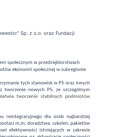
estor” Sp. z o.o. oraz Fundacji
niem społecznym w przedsiębiorstwach
iotów ekonomii społecznej w subregionie
rzymanie tych stanowisk w PS oraz innych
raz tworzenie nowych PS, ze szczególnym
 ułatwia tworzenie stabilnych podmiotów
u reintegracyjnego dla osób najbardziej
staci m.in. doradztwa, szkoleń, pakietów
wi efektywności istniejących w zakresie
kierunkowane na aktywizację społeczności