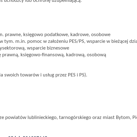
tus uchodźcy lub ochronę uzupełniającą.
.in. prawne, księgowo podatkowe, kadrowe, osobowe
ym. m.in. pomoc w założeniu PES/PS, wsparcie w bieżącej dział
zysektorową, wsparcie biznesowe
kę prawną, księgowo-finansową, kadrową, osobową
 swoich towarów i usług przez PES i PS).
e powiatów lublinieckiego, tarnogórskiego oraz miast Bytom, Pie