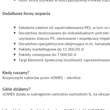
osób, które uzyskały w Rzeczypospolitej Polskiej sta
Dodatkowe formy wsparcia
Szkolenia zależne od zapotrzebowania PES, w tym m
Doradztwo dostosowane do indywidualnych potrzeb w t
uzyskaniu statusu PS, sieciowanie i współpracę międ
Doradztwo specjalistyczne obejmujące m.in. tematy
Pakiety marketingowe do 11 000,00 zł
Pakiety rozwojowe do 7 000,00 zł
Targi Ekonomii Społecznej (możliwość zaprezentowania
Kiedy ruszamy?
Rozpoczęcie naborów przez nOWES – wkrótce
Gdzie działamy?
nOWES działa w subregionie centralno-zachodnim tj. na obszarz