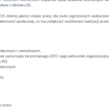
atyw z obszaru ES.
225 dobrej jakości miejsc pracy dla osób
zagrożonych wykluczen
nomii społecznej, co ma zwiększyć możliwości realizacji przez 
połecznym i zawodowym,
ek samorządu terytorialnego (JST) i jego jednostek organizacyj
S/PS)
ołecznych
ES.
c pracy