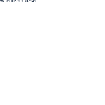
wew. 35 lub 501307145