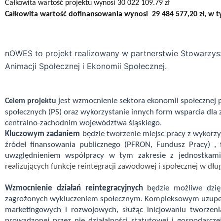
Całkowita wartość projektu wynosi 30 022 109.79 zł
Całkowita wartość dofinansowania wynosi 29 484 577,20 zł, w t
nOWES to projekt realizowany w partnerstwie Stowarzysze
Animacji Społecznej i Ekonomii Społecznej.
jest wzmocnienie sektora ekonomii społecznej 
Celem projektu
społecznych (PS) oraz wykorzystanie innych form wsparcia dla
centralno-zachodnim województwa śląskiego.
Kluczowym zadaniem
będzie tworzenie miejsc pracy z wykorz
źródeł finansowania publicznego (PFRON, Fundusz Pracy) , 
uwzględnieniem współpracy w tym zakresie z jednostkam
realizujących
funkcje reintegracji zawodowej i społecznej w dłu
Wzmocnienie działań reintegracyjnych
będzie możliwe dzięk
zagrożonych wykluczeniem społecznym. Kompleksowym uzupełni
marketingowych i rozwojowych, służąc inicjowaniu tworzen
prowadzonej przez nie działalności statutowej i gospodarcz