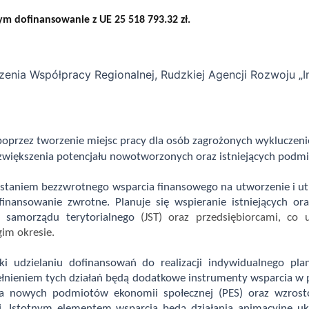
ym dofinansowanie z UE 25 518 793.32 zł.
nia Współpracy Regionalnej, Rudzkiej Agencji Rozwoju „Inw
poprzez tworzenie miejsc pracy dla osób zagrożonych wyklucze
 zwiększenia potencjału nowotworzonych oraz istniejących podm
ystaniem bezzwrotnego wsparcia finansowego na utworzenie i ut
finansowanie zwrotne. Planuje się wspieranie istniejących o
i samorządu terytorialnego
(JST) oraz przedsiębiorcami, co
gim okresie.
i udzielaniu dofinansowań do realizacji indywidualnego plan
eniem tych działań będą dodatkowe instrumenty wsparcia w po
ia nowych podmiotów ekonomii społecznej (PES) oraz wzrosto
ej. Istotnym elementem wsparcia będą działania animacyjne u