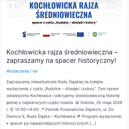
e
e
e
Kochłowicka rajza średniowieczna –
zapraszamy na spacer historyczny!
e
Wydarzenia
/
rar
Zapraszamy mieszkańców Rudy Śląskiej na kolejne
wydarzenie z cyklu „Rudzkie – dźwięki i kolory”. Tym razem
odwiedzimy Kochłowice i odkryjemy średniowieczną historię
jednej z najstarszych części miasta. 📅 Sobota, 30 maja 2026
r. ⏰ 10:00–14:00 📍 Pomnik Powstańców Śląskich, ul. Do
Dworca 9, Ruda Śląska – Kochłowice 🔎 Program wydarzenia:
▪️ spacer po najważniejszych historycznych […]