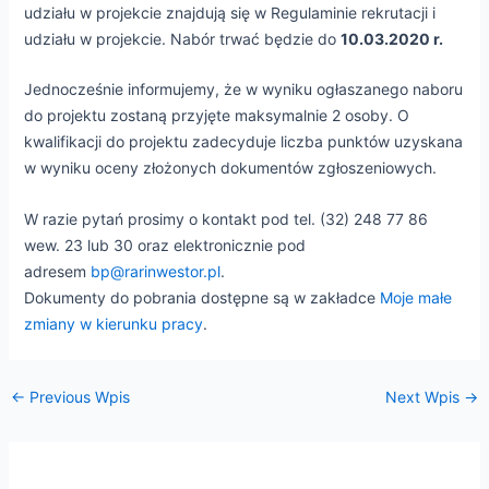
udziału w projekcie znajdują się w Regulaminie rekrutacji i
udziału w projekcie. Nabór trwać będzie do
10.03.2020 r.
e
Jednocześnie informujemy, że w wyniku ogłaszanego naboru
do projektu zostaną przyjęte maksymalnie 2 osoby. O
e
kwalifikacji do projektu zadecyduje liczba punktów uzyskana
w wyniku oceny złożonych dokumentów zgłoszeniowych.
e
W razie pytań prosimy o kontakt pod tel. (32) 248 77 86
wew. 23 lub 30 oraz elektronicznie pod
e
adresem
bp@rarinwestor.pl
.
Dokumenty do pobrania dostępne są w zakładce
Moje małe
zmiany w kierunku pracy
.
←
Previous Wpis
Next Wpis
→