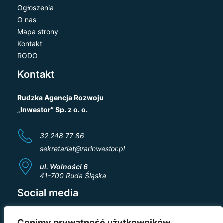
Ogłoszenia
O nas
Mapa strony
Kontakt
RODO
Kontakt
Rudzka Agencja Rozwoju
„Inwestor” Sp. z o. o.
32 248 77 86
sekretariat@rarinwestor.pl
ul. Wolności 6
41-700 Ruda Śląska
Social media
Cenimy prywatność użytkowników