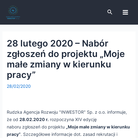
Skip
Post
Main
to
navigation
Search
Men
content
28 lutego 2020 – Nabór
e
zgłoszeń do projektu „Moje
e
małe zmiany w kierunku
pracy”
e
28/02/2020
e
Rudzka Agencja Rozwoju "INWESTOR" Sp. z o.o. informuje,
że od
28.02.2020 r.
rozpoczyna XIV edycję
naboru zgłoszeń do projektu
„Moje małe zmiany w kierunku
pracy”
. Szczegółowe informacje dot. zasad rekrutacji i