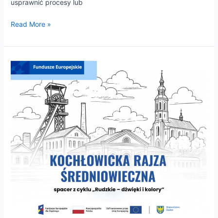
usprawnić procesy lub
Read More »
Kochłowicka
rajza
średniowieczna
–
zapraszamy
na
spacer
historyczny!