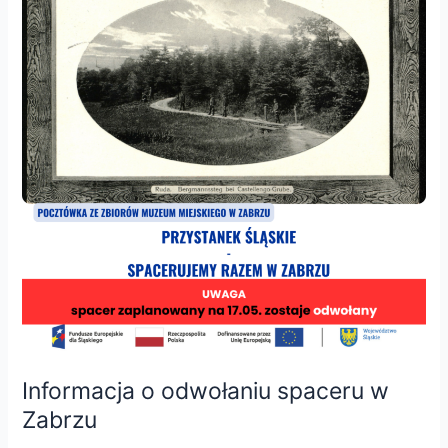
odwołaniu
spaceru
w
Zabrzu
Informacja o odwołaniu spaceru w
Zabrzu