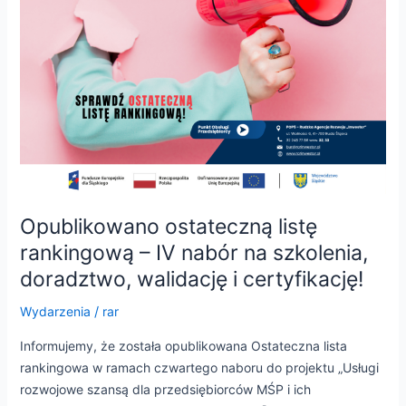
IV
nabór
na
szkolenia,
doradztwo,
walidację
i
certyfikację!
Opublikowano ostateczną listę
rankingową – IV nabór na szkolenia,
doradztwo, walidację i certyfikację!
Wydarzenia
/
rar
Informujemy, że została opublikowana Ostateczna lista
rankingowa w ramach czwartego naboru do projektu „Usługi
rozwojowe szansą dla przedsiębiorców MŚP i ich