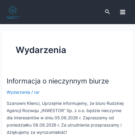
Skip
Post
Main
to
pagination
Search
Men
content
Wydarzenia
e
e
e
Informacja o nieczynnym biurze
Informacja
o
Wydarzenia
/
rar
nieczynnym
e
biurze
Szanowni Klienci, Uprzejmie informujemy, że biuro Rudzkiej
Agencji Rozwoju „INWESTOR” Sp. z o.o. będzie nieczynne
dla interesantów w dniu 05.06.2026 r. Zapraszamy od
poniedziałku 08.06.2026 r. Za utrudnienia przepraszamy i
dziękujemy za wyrozumiałość!