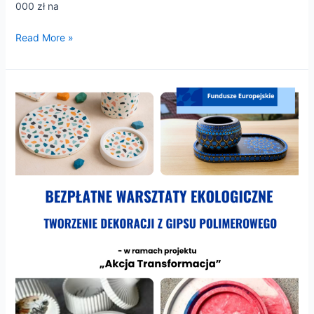
000 zł na
Read More »
Zapraszamy
ponownie
do
udziału
w
warsztatach
ekologicznych