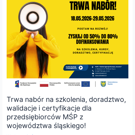
na
szkolenia,
doradztwo,
walidacje
i
certyfikacje
dla
przedsiębiorców
MŚP
z
województwa
śląskiego!
Trwa nabór na szkolenia, doradztwo,
walidacje i certyfikacje dla
przedsiębiorców MŚP z
województwa śląskiego!