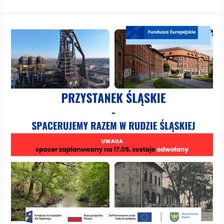
Informacja
o
odwołaniu
spaceru
w
Rudzie
Śląskiej