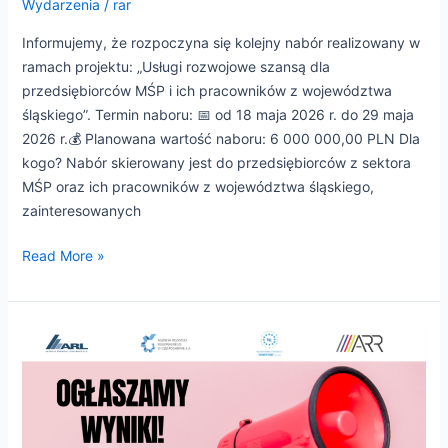
Wydarzenia
/
rar
Informujemy, że rozpoczyna się kolejny nabór realizowany w
ramach projektu: „Usługi rozwojowe szansą dla
przedsiębiorców MŚP i ich pracowników z województwa
śląskiego”. Termin naboru: 📅 od 18 maja 2026 r. do 29 maja
2026 r.💰 Planowana wartość naboru: 6 000 000,00 PLN Dla
kogo? Nabór skierowany jest do przedsiębiorców z sektora
MŚP oraz ich pracowników z województwa śląskiego,
zainteresowanych
Read More »
Opublikowano
ostateczną
listę
rankingową
–