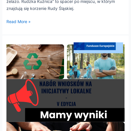
żelazo. Rudzka Kuźnica” to spacer po miejscu, w którym
znajdują się korzenie Rudy Śląskiej.
Read More »
Wyniki
V
naboru
na
inicjatywy
lokalne
w
ramach
projektu
„Akcja
Transformacja”