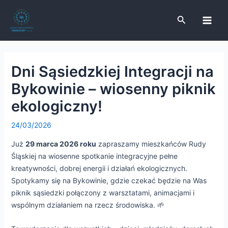
Przejdź
Post
Main
do
navigation
Szukaj
Men
treści
ń
Dni Sąsiedzkiej Integracji na
enu
ń
Bykowinie – wiosenny piknik
enu
ń
ekologiczny!
enu
24/03/2026
ń
Już
29 marca 2026 roku
zapraszamy mieszkańców Rudy
Śląskiej na wiosenne spotkanie integracyjne pełne
enu
kreatywności, dobrej energii i działań ekologicznych.
Spotykamy się na Bykowinie, gdzie czekać będzie na Was
piknik sąsiedzki połączony z warsztatami, animacjami i
wspólnym działaniem na rzecz środowiska. 🌱