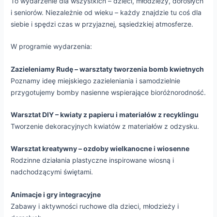
To wydarzenie dla wszystkich – dzieci, młodzieży, dorosłych
i seniorów. Niezależnie od wieku – każdy znajdzie tu coś dla
ń
siebie i spędzi czas w przyjaznej, sąsiedzkiej atmosferze.
enu
ń
W programie wydarzenia:
enu
ń
Zazieleniamy Rudę – warsztaty tworzenia bomb kwietnych
enu
Poznamy ideę miejskiego zazieleniania i samodzielnie
przygotujemy bomby nasienne wspierające bioróżnorodność.
ń
Warsztat DIY – kwiaty z papieru i materiałów z recyklingu
enu
Tworzenie dekoracyjnych kwiatów z materiałów z odzysku.
Warsztat kreatywny – ozdoby wielkanocne i wiosenne
Rodzinne działania plastyczne inspirowane wiosną i
nadchodzącymi świętami.
Animacje i gry integracyjne
Zabawy i aktywności ruchowe dla dzieci, młodzieży i