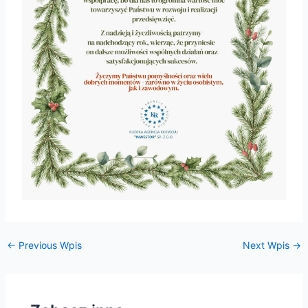
e
e
e
e
←
Previous Wpis
Next Wpis
→