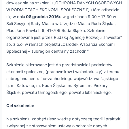
dowiesz się na szkoleniu „OCHRONA DANYCH OSOBOWYCH
W PODMIOTACH EKONOMII SPOŁECZNEJ”, które odbędzie
się w dniu
08 grudnia 2016r.
w godzinach 9:00 – 17:30 w
e
Sali Sesyjnej Rady Miasta w Urzędzie Miasta Ruda Śląska,
Plac Jana Pawła II 6, 41-709 Ruda Śląska. Szkolenie
e
organizowane jest przez Rudzką Agencję Rozwoju „Inwestor”
sp. z o.o. w ramach projektu „Ośrodek Wsparcia Ekonomii
e
Społecznej – subregion centralny zachodni”.
Szkolenie skierowane jest do przedstawicieli podmiotów
e
ekonomii społecznej (pracowników i wolontariuszy) z terenu
subregionu centralno-zachodniego województwa śląskiego
tj. m. Katowice, m. Ruda Śląska, m. Bytom, m. Piekary
Śląskie, powiatu tarnogórskiego, powiatu lublinieckiego.
Cel szkolenia:
Na szkoleniu zdobędziesz wiedzę dotyczącą teorii i praktyki
związanej ze stosowaniem ustawy o ochronie danych