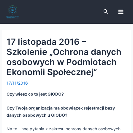
Skip
Post
Main
to
navigation
Search
Men
content
17 listopada 2016 –
e
Szkolenie „Ochrona danych
e
osobowych w Podmiotach
Ekonomii Społecznej”
e
17/11/2016
Czy wiesz co to jest GIODO?
e
Czy Twoja organizacja ma obowiązek rejestracji bazy
danych osobowych u GIODO?
Na te i inne pytania z zakresu ochrony danych osobowych