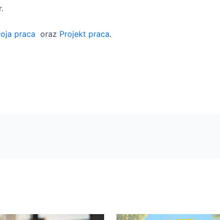
.
woja praca
oraz
Projekt praca
.