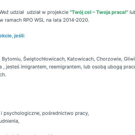
Weź udział udział w projekcie
"Twój cel – Twoja praca!"
l
 w ramach RPO WSL na lata 2014-2020.
cie, jeśli:
, Bytomiu, Świętochłowicach, Katowicach, Chorzowie, Gliw
wa , jesteś imigrantem, reemigrantem, lub osobą ubogą pra
ch.
i psychologiczne, pośrednictwo pracy,
dnienia,