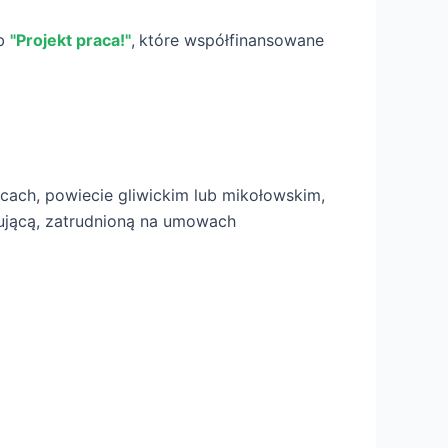
ub
"Projekt praca!"
,
które współfinansowane
icach, powiecie gliwickim lub mikołowskim,
cującą, zatrudnioną na umowach