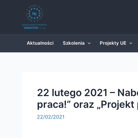
Skip
Post
to
navigation
content
Aktualności
Szkolenia
Projekty UE
22 lutego 2021 – Nabó
praca!” oraz „Projekt
22/02/2021