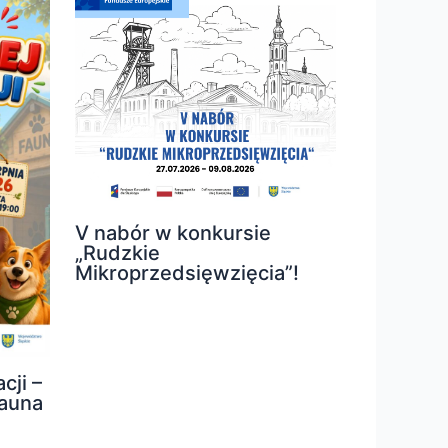
V nabór w konkursie
„Rudzkie
Mikroprzedsięwzięcia”!
cji –
Fauna